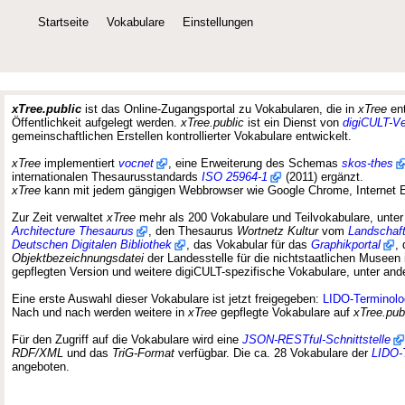
Startseite
Vokabulare
Einstellungen
xTree.public
ist das Online-Zugangsportal zu Vokabularen, die in
xTree
ent
Öffentlichkeit aufgelegt werden.
xTree.public
ist ein Dienst von
digiCULT-V
gemeinschaftlichen Erstellen kontrollierter Vokabulare entwickelt.
xTree
implementiert
vocnet
, eine Erweiterung des Schemas
skos-thes
internationalen Thesaurusstandards
ISO 25964-1
(2011) ergänzt.
xTree
kann mit jedem gängigen Webbrowser wie Google Chrome, Internet Ex
Zur Zeit verwaltet
xTree
mehr als 200 Vokabulare und Teilvokabulare, unter
Architecture Thesaurus
, den Thesaurus
Wortnetz Kultur
vom
Landschaf
Deutschen Digitalen Bibliothek
, das Vokabular für das
Graphikportal
,
Objektbezeichnungsdatei
der Landesstelle für die nichtstaatlichen Museen
gepflegten Version und weitere digiCULT-spezifische Vokabulare, unter ande
Eine erste Auswahl dieser Vokabulare ist jetzt freigegeben:
LIDO-Terminolo
Nach und nach werden weitere in
xTree
gepflegte Vokabulare auf
xTree.pub
Für den Zugriff auf die Vokabulare wird eine
JSON-RESTful-Schnittstelle
RDF/XML
und das
TriG-Format
verfügbar. Die ca. 28 Vokabulare der
LIDO-
angeboten.