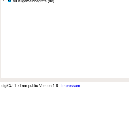
All Allgemeinbegriffe (de)
digiCULT xTree.public Version 1.6 -
Impressum
Jüdisches Museum Berlin (JMB)
Der Thesaurus zur deutsch-jüdischen Geschichte wird vom Jüdischen Mus
Archiv verwendet. Er umfasst derzeit 7.500 Deskriptoren. Sachbereiche si
Bildung; Geschichte, Recht und Justiz; Politik und Militär; Religion, Philo
Soziologie, Psychologie. Ein umfangreiches Segment sind Geographika u
differenziert aufgenommen sind.