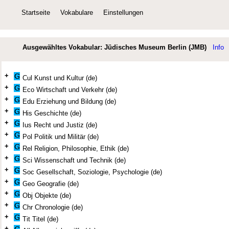
Startseite
Vokabulare
Einstellungen
Ausgewähltes Vokabular: Jüdisches Museum Berlin (JMB)
Info
+
Cul Kunst und Kultur (de)
+
Eco Wirtschaft und Verkehr (de)
+
Edu Erziehung und Bildung (de)
+
His Geschichte (de)
+
Ius Recht und Justiz (de)
+
Pol Politik und Militär (de)
+
Rel Religion, Philosophie, Ethik (de)
+
Sci Wissenschaft und Technik (de)
+
Soc Gesellschaft, Soziologie, Psychologie (de)
+
Geo Geografie (de)
+
Obj Objekte (de)
+
Chr Chronologie (de)
+
Tit Titel (de)
+