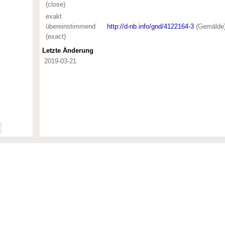
(close)
)
exakt
übereinstimmend
http://d-nb.info/gnd/4122164-3
(Gemälde
(exact)
Letzte Änderung
)
2019-03-21
rchische Zusammenstellung von Objekt­bezeichnungen,
ichnungen werden seit den 1980er Jahren aus rund 150 Museen
 für die nichtstaat­lichen Museen in Bayern.
chnungsdatei (vormals "Oberbegriffsdatei") in dem von digiCULT
 weiter.