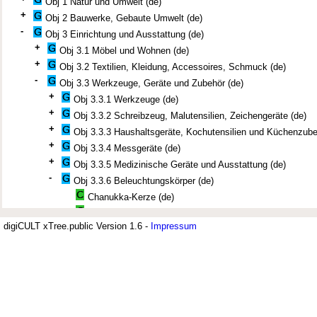
Obj 1 Natur und Umwelt (de)
+
Obj 2 Bauwerke, Gebaute Umwelt (de)
-
Obj 3 Einrichtung und Ausstattung (de)
+
Obj 3.1 Möbel und Wohnen (de)
+
Obj 3.2 Textilien, Kleidung, Accessoires, Schmuck (de)
-
Obj 3.3 Werkzeuge, Geräte und Zubehör (de)
+
Obj 3.3.1 Werkzeuge (de)
+
Obj 3.3.2 Schreibzeug, Malutensilien, Zeichengeräte (de)
+
Obj 3.3.3 Haushaltsgeräte, Kochutensilien und Küchenzube
+
Obj 3.3.4 Messgeräte (de)
+
Obj 3.3.5 Medizinische Geräte und Ausstattung (de)
-
Obj 3.3.6 Beleuchtungskörper (de)
Chanukka-Kerze (de)
Chanukka-Lampe (de)
digiCULT xTree.public Version 1.6 -
+
Impressum
Chanukka-Leuchte (de)
+
Chanukka-Leuchter (de)
Jüdisches Museum Berlin (JMB)
Chanukka-Standleuchter (Synagoge) (de)
Hängeleuchter (Synagoge) (de)
Der Thesaurus zur deutsch-jüdisch
Hawdala-Kerze (de)
Jahrzeit-Lampe (de)