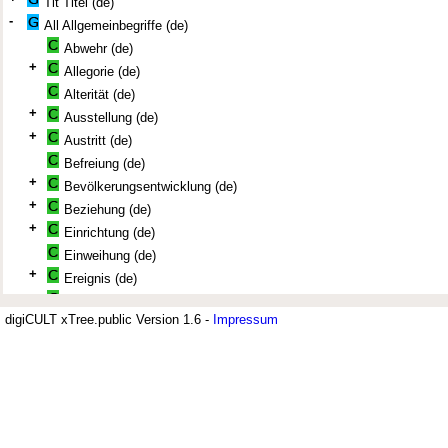
Tit Titel (de)
-
All Allgemeinbegriffe (de)
Abwehr (de)
+
Allegorie (de)
Alterität (de)
+
Ausstellung (de)
+
Austritt (de)
Befreiung (de)
+
Bevölkerungsentwicklung (de)
+
Beziehung (de)
+
Einrichtung (de)
Einweihung (de)
+
Ereignis (de)
Fahnenträger (de)
digiCULT xTree.public Version 1.6 -
+
Impressum
Gattung (de)
+
Grenze (de)
Jüdisches Museum Berlin (JMB)
+
Gründung (de)
+
Handlung (de)
+
Der Thesaurus zur deutsch-jüdisch
Identität (de)
Integration (de)