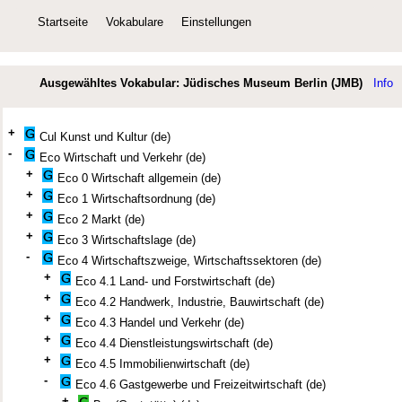
Startseite
Vokabulare
Einstellungen
Ausgewähltes Vokabular: Jüdisches Museum Berlin (JMB)
Info
+
Cul Kunst und Kultur (de)
-
Eco Wirtschaft und Verkehr (de)
+
Eco 0 Wirtschaft allgemein (de)
+
Eco 1 Wirtschaftsordnung (de)
+
Eco 2 Markt (de)
+
Eco 3 Wirtschaftslage (de)
-
Eco 4 Wirtschaftszweige, Wirtschaftssektoren (de)
+
Eco 4.1 Land- und Forstwirtschaft (de)
+
Eco 4.2 Handwerk, Industrie, Bauwirtschaft (de)
+
Eco 4.3 Handel und Verkehr (de)
+
Eco 4.4 Dienstleistungswirtschaft (de)
+
Eco 4.5 Immobilienwirtschaft (de)
-
Eco 4.6 Gastgewerbe und Freizeitwirtschaft (de)
+