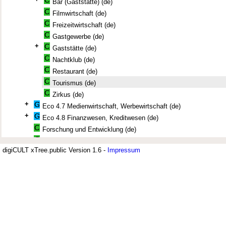
Bar (Gaststätte) (de)
Filmwirtschaft (de)
Freizeitwirtschaft (de)
Gastgewerbe (de)
+
Gaststätte (de)
Nachtklub (de)
Restaurant (de)
Tourismus (de)
Zirkus (de)
+
Eco 4.7 Medienwirtschaft, Werbewirtschaft (de)
+
Eco 4.8 Finanzwesen, Kreditwesen (de)
Forschung und Entwicklung (de)
Kreditwesen (de)
digiCULT xTree.public Version 1.6 -
Impressum
Privatwirtschaft (de)
Jüdisches Museum Berlin (JMB)
+
Wirtschaftssektor (de)
+
Der Thesaurus zur deutsch-jüdischen Geschichte wird vom Jüdischen Mus
Wirtschaftszweig (de)
Archiv verwendet. Er umfasst derzeit 7.500 Deskriptoren. Sachbereiche si
+
Eco 5 Volkswirtschaft (de)
Bildung; Geschichte, Recht und Justiz; Politik und Militär; Religion, Philo
+
Soziologie, Psychologie. Ein umfangreiches Segment sind Geographika u
Eco 6 Betriebswirtschaft (de)
differenziert aufgenommen sind.
+
Eco 7 Gemeinwirtschaft, Alternative Wirtschaft (de)
+
Eco 8 Außenwirtschaft (de)