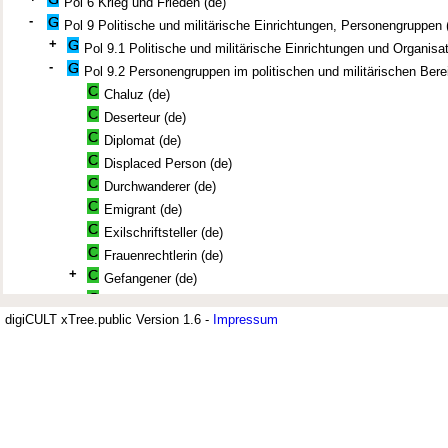
Pol 6 Krieg und Frieden (de)
-
Pol 9 Politische und militärische Einrichtungen, Personengruppen 
+
Pol 9.1 Politische und militärische Einrichtungen und Organisa
-
Pol 9.2 Personengruppen im politischen und militärischen Bere
Chaluz (de)
Deserteur (de)
Diplomat (de)
Displaced Person (de)
Durchwanderer (de)
Emigrant (de)
Exilschriftsteller (de)
Frauenrechtlerin (de)
+
Gefangener (de)
Geflüchteter (de)
digiCULT xTree.public Version 1.6 -
Impressum
Geltungsjude (de)
Held (de)
Jüdisches Museum Berlin (JMB)
Herrscher (de)
+
Immigrant (de)
Der Thesaurus zur deutsch-jüdisch
Internierter (de)
jüdischer Kontingentflüchtling (1991-2004) (de)