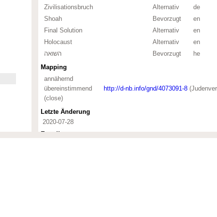
Zivilisationsbruch
Alternativ
de
Shoah
Bevorzugt
en
Final Solution
Alternativ
en
Holocaust
Alternativ
en
השואה
Bevorzugt
he
Mapping
annähernd
übereinstimmend
http://d-nb.info/gnd/4073091-8
(Judenver
(close)
Letzte Änderung
2020-07-28
Erstellt
2004-07-01
eum Berlin zur Sacherschliessung der Sammlungen inkl.
nd Kunst und Kultur; Wirtschaft und Verkehr; Erziehung und
sophie, Ethik; Wissenschaft und Technik; Gesellschaft,
nd Objektbezeichnungen, wobei hier auch Archivdokumente