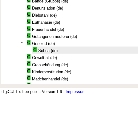
Bande (Gruppe) (de)
Denunziation (de)
Diebstahl (de)
Euthanasie (de)
Frauenhandel (de)
Gefangenenmeuterei (de)
-
Genozid (de)
Schoa (de)
Gewalttat (de)
Grabschändung (de)
Kinderprostitution (de)
Mädchenhandel (de)
Massaker (de)
digiCULT xTree.public Version 1.6 -
+
Impressum
Menschenhandel (de)
Jüdisches Museum Berlin (JMB)
+
Meuterei (de)
Der Thesaurus zur deutsch-jüdischen Geschichte wird vom Jüdischen Mus
Misshandlung (de)
Archiv verwendet. Er umfasst derzeit 7.500 Deskriptoren. Sachbereiche si
+
Mord (de)
Bildung; Geschichte, Recht und Justiz; Politik und Militär; Religion, Philo
Soziologie, Psychologie. Ein umfangreiches Segment sind Geographika u
Plünderung (de)
differenziert aufgenommen sind.
+
Prostitution (de)
Rassenschande (de)