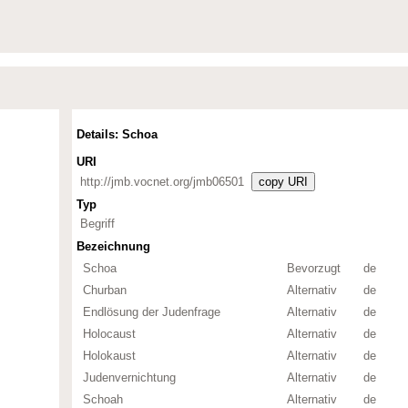
Details: Schoa
URI
http://jmb.vocnet.org/jmb06501
copy URI
Typ
Begriff
Bezeichnung
Schoa
Bevorzugt
de
Churban
Alternativ
de
Endlösung der Judenfrage
Alternativ
de
Holocaust
Alternativ
de
Holokaust
Alternativ
de
Judenvernichtung
Alternativ
de
Schoah
Alternativ
de