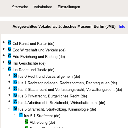
Startseite
Vokabulare
Einstellungen
Ausgewähltes Vokabular: Jüdisches Museum Berlin (JMB)
Info
+
Cul Kunst und Kultur (de)
+
Eco Wirtschaft und Verkehr (de)
+
Edu Erziehung und Bildung (de)
+
His Geschichte (de)
-
Ius Recht und Justiz (de)
+
Ius 0 Recht und Justiz allgemein (de)
+
Ius 1 Rechtsgrundlagen, Rechtsnormen, Rechtsquellen (de)
+
Ius 2 Staatsrecht und Verfassungsrecht, Verwaltungsrecht (de)
+
Ius 3 Privatrecht, Bürgerliches Recht (de)
+
Ius 4 Arbeitsrecht, Sozialrecht, Wirtschaftsrecht (de)
-
Ius 5 Strafrecht, Strafvollzug, Kriminologie (de)
-
Ius 5.1 Strafrecht (de)
Abtreibung (de)