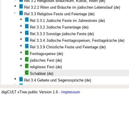
Rel 3.2 Religiöses Brauchtum, Kultus, Riten (de)
+
Rel 3.2.2 Riten und Bräuche im jüdischen Lebenslauf (de)
-
Rel 3.3 Religiöse Feste und Feiertage (de)
+
Rel 3.3.1 Jüdische Feste im Jahreskreis (de)
+
Rel 3.3.2 Jüdische Fastentage (de)
+
Rel 3.3.3 Sonstige jüdische Feste (de)
+
Rel 3.3.4 Jüdische Festtagsspeisen, Festtagsküche (de)
+
Rel 3.3.9 Christliche Feste und Feiertage (de)
+
Festtagsspeise (de)
+
jüdisches Fest (de)
+
religiöses Fest (de)
Schabbat (de)
+
Rel 3.4 Gebete und Segenssprüche (de)
+
Rel 3.5 Volksfrömmigkeit, Volksglaube, Mystik (de)
digiCULT xTree.public Version 1.6 -
+
Impressum
Rel 3.8 Frau im Judentum (de)
+
Rel 3.9 Religiöse Tradition, Religiöser Wandel (de)
Jüdisches Museum Berlin (JMB)
Chasanut (de)
Chillul ha-Schem (de)
Der Thesaurus zur deutsch-jüdisch
Eruw (de)
+
Frömmigkeit (de)