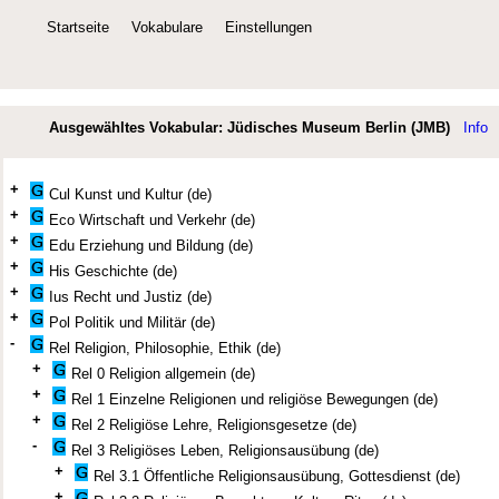
Startseite
Vokabulare
Einstellungen
Ausgewähltes Vokabular: Jüdisches Museum Berlin (JMB)
Info
+
Cul Kunst und Kultur (de)
+
Eco Wirtschaft und Verkehr (de)
+
Edu Erziehung und Bildung (de)
+
His Geschichte (de)
+
Ius Recht und Justiz (de)
+
Pol Politik und Militär (de)
-
Rel Religion, Philosophie, Ethik (de)
+
Rel 0 Religion allgemein (de)
+
Rel 1 Einzelne Religionen und religiöse Bewegungen (de)
+
Rel 2 Religiöse Lehre, Religionsgesetze (de)
-
Rel 3 Religiöses Leben, Religionsausübung (de)
+
Rel 3.1 Öffentliche Religionsausübung, Gottesdienst (de)
+