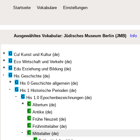
Startseite
Vokabulare
Einstellungen
Ausgewähltes Vokabular: Jüdisches Museum Berlin (JMB)
Info
+
Cul Kunst und Kultur (de)
+
Eco Wirtschaft und Verkehr (de)
+
Edu Erziehung und Bildung (de)
-
His Geschichte (de)
+
His 0 Geschichte allgemein (de)
-
His 1 Historische Perioden (de)
-
His 1.0 Epochenbezeichnungen (de)
+
Altertum (de)
Antike (de)
Frühe Neuzeit (de)
Frühmittelalter (de)
-
Mittelalter (de)