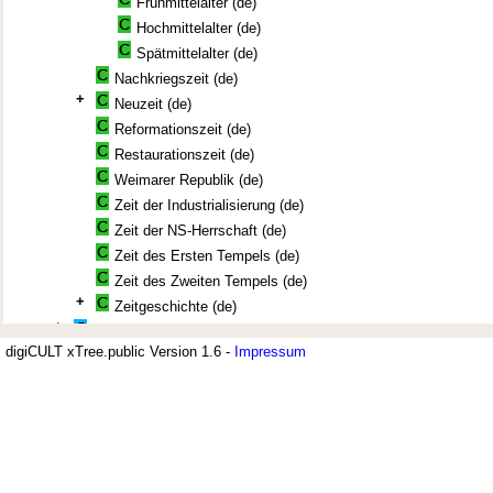
Frühmittelalter (de)
Hochmittelalter (de)
Spätmittelalter (de)
Nachkriegszeit (de)
+
Neuzeit (de)
Reformationszeit (de)
Restaurationszeit (de)
Weimarer Republik (de)
Zeit der Industrialisierung (de)
Zeit der NS-Herrschaft (de)
Zeit des Ersten Tempels (de)
Zeit des Zweiten Tempels (de)
+
Zeitgeschichte (de)
+
His 1.1 Altertum (3000 v.Z.-500) (de)
digiCULT xTree.public Version 1.6 -
+
Impressum
His 1.2 Mittelalter (500-1500) (de)
+
His 1.3 Neuzeit (1500-1918) (de)
Jüdisches Museum Berlin (JMB)
+
His 1.4 Zeitgeschichte (1919-Gegenwart) (de)
+
His 2 Historische Ereignisse (de)
+
Der Thesaurus zur deutsch-jüdisch
His 3 Historische Orte (de)
+
His 4 Historische Bewegungen und Strömungen (de)