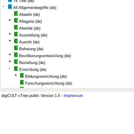
Tit Titel (de)
-
All Allgemeinbegriffe (de)
Abwehr (de)
+
Allegorie (de)
Alterität (de)
+
Ausstellung (de)
+
Austritt (de)
Befreiung (de)
+
Bevölkerungsentwicklung (de)
+
Beziehung (de)
-
Einrichtung (de)
+
Bildungseinrichtung (de)
Forschungseinrichtung (de)
+
Freizeiteinrichtung (de)
digiCULT xTree.public Version 1.6 -
+
Impressum
kulturelle Einrichtung (de)
-
medizinische Einrichtung (de)
Jüdisches Museum Berlin (JMB)
-
Krankenhaus (de)
Hekdesch (Armen- und Krankenhaus) (de)
+
Der Thesaurus zur deutsch-jüdisch
militärische Einrichtung (de)
nichtstaatliche Einrichtung (de)