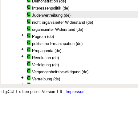
Demonstration (de)
Interessenpolitik (de)
Judenvertreibung (de)
nicht organisierter Widerstand (de)
organisierter Widerstand (de)
+
Pogrom (de)
politische Emanzipation (de)
+
Propaganda (de)
+
Revolution (de)
Verfolgung (de)
Vergangenheitsbewältigung (de)
+
Vertreibung (de)
+
Wahl (de)
digiCULT xTree.public Version 1.6 -
Impressum
Wahlrecht (de)
Jüdisches Museum Berlin (JMB)
Wahlverhalten (de)
+
Der Thesaurus zur deutsch-jüdischen Geschichte wird vom Jüdischen Mus
Widerstand (Politik) (de)
Archiv verwendet. Er umfasst derzeit 7.500 Deskriptoren. Sachbereiche si
+
Pol 4.3 Staatliches politisches Handeln (de)
Bildung; Geschichte, Recht und Justiz; Politik und Militär; Religion, Philo
Soziologie, Psychologie. Ein umfangreiches Segment sind Geographika u
Attentat (de)
differenziert aufgenommen sind.
+
Boykott (de)
Grabschändung (de)