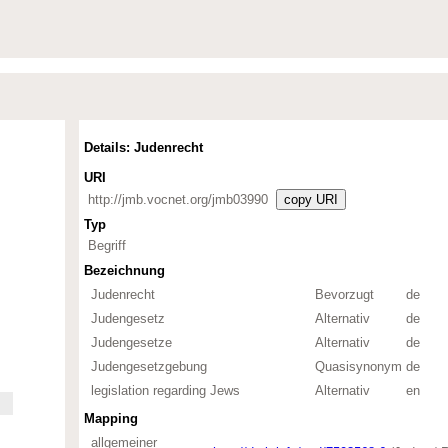
Details: Judenrecht
URI
http://jmb.vocnet.org/jmb03990
copy URI
Typ
Begriff
Bezeichnung
Judenrecht
Bevorzugt
de
Judengesetz
Alternativ
de
Judengesetze
Alternativ
de
Judengesetzgebung
Quasisynonym
de
legislation regarding Jews
Alternativ
en
Mapping
allgemeiner