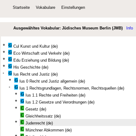
Startseite
Vokabulare
Einstellungen
Ausgewähltes Vokabular: Jüdisches Museum Berlin (JMB)
Info
+
Cul Kunst und Kultur (de)
+
Eco Wirtschaft und Verkehr (de)
+
Edu Erziehung und Bildung (de)
+
His Geschichte (de)
-
Ius Recht und Justiz (de)
+
Ius 0 Recht und Justiz allgemein (de)
-
Ius 1 Rechtsgrundlagen, Rechtsnormen, Rechtsquellen (de)
+
Ius 1.1 Rechte und Freiheiten (de)
+
Ius 1.2 Gesetze und Verordnungen (de)
+
Gesetz (de)
Gleichheitssatz (de)
+
Judenrecht (de)
Münchner Abkommen (de)
+