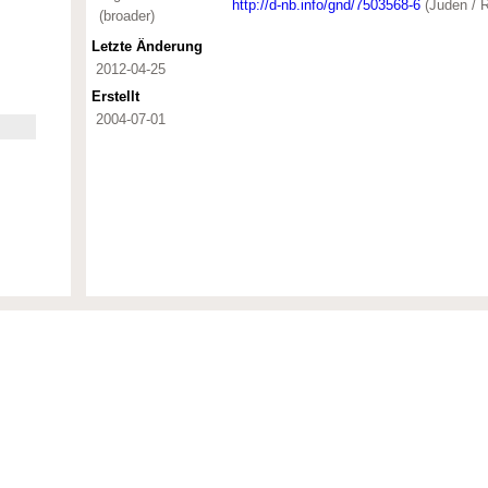
http://d-nb.info/gnd/7503568-6
(Juden / R
(broader)
Letzte Änderung
2012-04-25
Erstellt
2004-07-01
eum Berlin zur Sacherschliessung der Sammlungen inkl.
nd Kunst und Kultur; Wirtschaft und Verkehr; Erziehung und
sophie, Ethik; Wissenschaft und Technik; Gesellschaft,
nd Objektbezeichnungen, wobei hier auch Archivdokumente