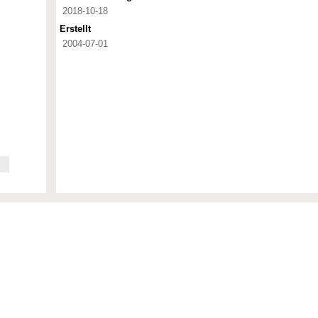
2018-10-18
Erstellt
2004-07-01
eum Berlin zur Sacherschliessung der Sammlungen inkl.
nd Kunst und Kultur; Wirtschaft und Verkehr; Erziehung und
sophie, Ethik; Wissenschaft und Technik; Gesellschaft,
nd Objektbezeichnungen, wobei hier auch Archivdokumente