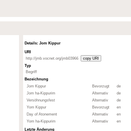
Details: Jom Kippur
URI
http://jmb.vocnet.org/jmb03966
copy URI
Typ
Begriff
Bezeichnung
Jom Kippur
Bevorzugt
de
Jom ha-Kippurim
Alternativ
de
Versöhnungsfest
Alternativ
de
Yom Kippur
Bevorzugt
en
Day of Atonement
Alternativ
en
Yom ha-Kippurim
Alternativ
en
Letzte Änderung