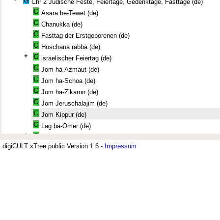
Chr 2 Jüdische Feste, Feiertage, Gedenktage, Fasttage (de)
Asara be-Tewet (de)
Chanukka (de)
Fasttag der Erstgeborenen (de)
Hoschana rabba (de)
+
israelischer Feiertag (de)
Jom ha-Azmaut (de)
Jom ha-Schoa (de)
Jom ha-Zikaron (de)
Jom Jeruschalajim (de)
Jom Kippur (de)
Lag ba-Omer (de)
+
Pessach (de)
digiCULT xTree.public Version 1.6 -
Impressum
Purim-Fest (de)
Jüdisches Museum Berlin (JMB)
Rosch ha-Schana (de)
Der Thesaurus zur deutsch-jüdischen Geschichte wird vom Jüdischen Mus
Schawuot (de)
Archiv verwendet. Er umfasst derzeit 7.500 Deskriptoren. Sachbereiche si
Schemini Azeret (de)
Bildung; Geschichte, Recht und Justiz; Politik und Militär; Religion, Philo
Soziologie, Psychologie. Ein umfangreiches Segment sind Geographika u
Schiwa Asar be-Tammus (de)
differenziert aufgenommen sind.
Simchat Tora (de)
+
Sukkot (de)