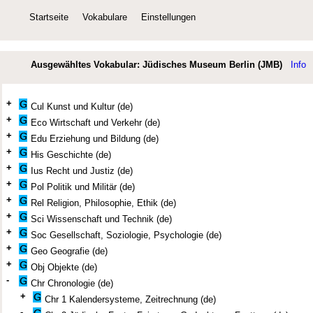
Startseite
Vokabulare
Einstellungen
Ausgewähltes Vokabular: Jüdisches Museum Berlin (JMB)
Info
+
Cul Kunst und Kultur (de)
+
Eco Wirtschaft und Verkehr (de)
+
Edu Erziehung und Bildung (de)
+
His Geschichte (de)
+
Ius Recht und Justiz (de)
+
Pol Politik und Militär (de)
+
Rel Religion, Philosophie, Ethik (de)
+
Sci Wissenschaft und Technik (de)
+
Soc Gesellschaft, Soziologie, Psychologie (de)
+
Geo Geografie (de)
+
Obj Objekte (de)
-
Chr Chronologie (de)
+
Chr 1 Kalendersysteme, Zeitrechnung (de)
-