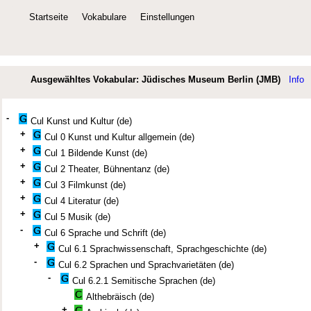
Startseite
Vokabulare
Einstellungen
Ausgewähltes Vokabular: Jüdisches Museum Berlin (JMB)
Info
-
Cul Kunst und Kultur (de)
+
Cul 0 Kunst und Kultur allgemein (de)
+
Cul 1 Bildende Kunst (de)
+
Cul 2 Theater, Bühnentanz (de)
+
Cul 3 Filmkunst (de)
+
Cul 4 Literatur (de)
+
Cul 5 Musik (de)
-
Cul 6 Sprache und Schrift (de)
+
Cul 6.1 Sprachwissenschaft, Sprachgeschichte (de)
-
Cul 6.2 Sprachen und Sprachvarietäten (de)
-
Cul 6.2.1 Semitische Sprachen (de)
Althebräisch (de)
+