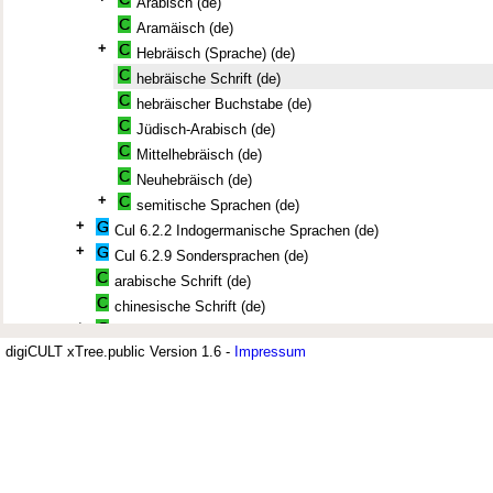
Arabisch (de)
Aramäisch (de)
+
Hebräisch (Sprache) (de)
hebräische Schrift (de)
hebräischer Buchstabe (de)
Jüdisch-Arabisch (de)
Mittelhebräisch (de)
Neuhebräisch (de)
+
semitische Sprachen (de)
+
Cul 6.2.2 Indogermanische Sprachen (de)
+
Cul 6.2.9 Sondersprachen (de)
arabische Schrift (de)
chinesische Schrift (de)
+
jüdische Sprachen (de)
digiCULT xTree.public Version 1.6 -
Impressum
Kunstsprache (de)
kyrillische Schrift (de)
Jüdisches Museum Berlin (JMB)
Mundart (de)
Übersetzung (Dokument) (de)
Der Thesaurus zur deutsch-jüdisch
Alphabet (de)
+
Buchstabe (de)