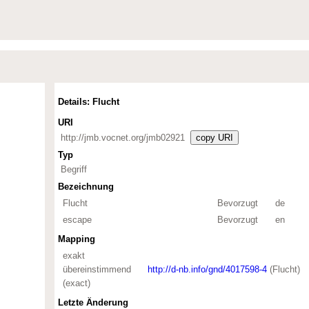
Details: Flucht
URI
http://jmb.vocnet.org/jmb02921
copy URI
Typ
Begriff
Bezeichnung
Flucht
Bevorzugt
de
escape
Bevorzugt
en
Mapping
exakt
übereinstimmend
http://d-nb.info/gnd/4017598-4
(Flucht)
(exact)
Letzte Änderung