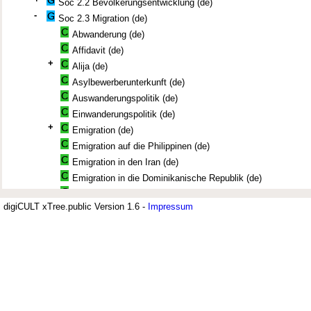
Soc 2.2 Bevölkerungsentwicklung (de)
-
Soc 2.3 Migration (de)
Abwanderung (de)
Affidavit (de)
+
Alija (de)
Asylbewerberunterkunft (de)
Auswanderungspolitik (de)
Einwanderungspolitik (de)
+
Emigration (de)
Emigration auf die Philippinen (de)
Emigration in den Iran (de)
Emigration in die Dominikanische Republik (de)
Emigration in die Niederlande (de)
digiCULT xTree.public Version 1.6 -
Impressum
Emigration in die Schweiz (de)
Jüdisches Museum Berlin (JMB)
Emigration in die Sowjetunion (de)
Der Thesaurus zur deutsch-jüdischen Geschichte wird vom Jüdischen Mus
Emigration in die Tschechoslowakei (de)
Archiv verwendet. Er umfasst derzeit 7.500 Deskriptoren. Sachbereiche si
Emigration in die Türkei (de)
Bildung; Geschichte, Recht und Justiz; Politik und Militär; Religion, Philo
Soziologie, Psychologie. Ein umfangreiches Segment sind Geographika u
Emigration in die USA (de)
differenziert aufgenommen sind.
Emigration nach Argentinien (de)
Emigration nach Australien (de)