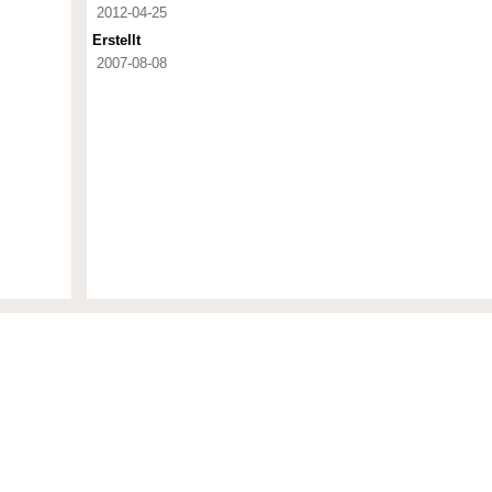
2012-04-25
Erstellt
2007-08-08
eum Berlin zur Sacherschliessung der Sammlungen inkl.
nd Kunst und Kultur; Wirtschaft und Verkehr; Erziehung und
sophie, Ethik; Wissenschaft und Technik; Gesellschaft,
nd Objektbezeichnungen, wobei hier auch Archivdokumente