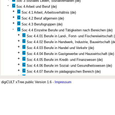
Soc 3 Soziales Leben, Sozialverhalten (de)
-
Soc 4 Arbeit und Beruf (de)
+
Soc 4.1 Arbeit, Arbeitsverhältnis (de)
+
Soc 4.2 Beruf allgemein (de)
+
Soc 4.3 Berufsgruppen (de)
-
Soc 4.4 Einzelne Berufe und Tätigkeiten nach Bereichen (de)
+
Soc 4.4.01 Berufe in Land-, Forst- und Fischereiwirtschaft (
+
Soc 4.4.02 Berufe in Handwerk, Industrie, Bauwirtschaft (d
+
Soc 4.4.03 Berufe in Handel und Verkehr (de)
+
Soc 4.4.04 Berufe in Gastgewerbe und Hauswirtschaft (de)
+
Soc 4.4.05 Berufe im Kredit- und Finanzwesen (de)
+
Soc 4.4.06 Berufe im Sozial- und Gesundheitswesen (de)
+
Soc 4.4.07 Berufe im pädagogischen Bereich (de)
+
Soc 4.4.08 Berufe im künstlerischen und kommunikativen B
digiCULT xTree.public Version 1.6 -
+
Impressum
Soc 4.4.09 Berufe in Wissenschaft und Forschung (de)
-
Soc 4.4.10 Berufe in Justiz und öffentlicher Verwaltung (de)
Jüdisches Museum Berlin (JMB)
Archivar (de)
+
Beamter (de)
-
Der Thesaurus zur deutsch-jüdisch
Gemeindebeamter (Judentum) (de)
Chasan (de)