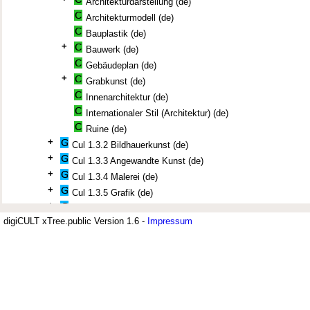
Architekturdarstellung (de)
Architekturmodell (de)
Bauplastik (de)
+
Bauwerk (de)
Gebäudeplan (de)
+
Grabkunst (de)
Innenarchitektur (de)
Internationaler Stil (Architektur) (de)
Ruine (de)
+
Cul 1.3.2 Bildhauerkunst (de)
+
Cul 1.3.3 Angewandte Kunst (de)
+
Cul 1.3.4 Malerei (de)
+
Cul 1.3.5 Grafik (de)
+
Cul 1.3.6 Fotografie (de)
digiCULT xTree.public Version 1.6 -
+
Impressum
Cul 1.3.7 Medienkunst (de)
+
Cul 1.3.9 Sonstige Kunstgattungen (de)
Jüdisches Museum Berlin (JMB)
+
Cul 1.4 Merkmale, Designelemente (de)
+
Cul 1.8 Kunstbetrieb (de)
+
Der Thesaurus zur deutsch-jüdisch
Cul 1.9 Motive in der Bildenden Kunst (de)
+
Bildende Kunst (de)