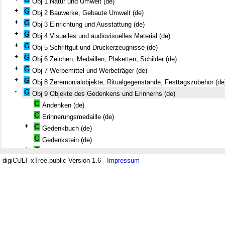
Obj 1 Natur und Umwelt (de)
+
Obj 2 Bauwerke, Gebaute Umwelt (de)
+
Obj 3 Einrichtung und Ausstattung (de)
+
Obj 4 Visuelles und audiovisuelles Material (de)
+
Obj 5 Schriftgut und Druckerzeugnisse (de)
+
Obj 6 Zeichen, Medaillen, Plaketten, Schilder (de)
+
Obj 7 Werbemittel und Werbeträger (de)
+
Obj 8 Zeremonialobjekte, Ritualgegenstände, Festtagszubehör (de
-
Obj 9 Objekte des Gedenkens und Erinnerns (de)
Andenken (de)
Erinnerungsmedaille (de)
+
Gedenkbuch (de)
Gedenkstein (de)
+
Gedenktafel (de)
digiCULT xTree.public Version 1.6 -
Impressum
Grabplatte (de)
Grabstein (de)
Jüdisches Museum Berlin (JMB)
Gunter Demnig: Stolpersteine (de)
Jahrzeit-Lampe (de)
Der Thesaurus zur deutsch-jüdisch
Jahrzeit-Leuchter (de)
Jahrzeit-Licht (de)