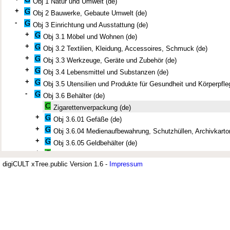
Obj 1 Natur und Umwelt (de)
+
Obj 2 Bauwerke, Gebaute Umwelt (de)
-
Obj 3 Einrichtung und Ausstattung (de)
+
Obj 3.1 Möbel und Wohnen (de)
+
Obj 3.2 Textilien, Kleidung, Accessoires, Schmuck (de)
+
Obj 3.3 Werkzeuge, Geräte und Zubehör (de)
+
Obj 3.4 Lebensmittel und Substanzen (de)
+
Obj 3.5 Utensilien und Produkte für Gesundheit und Körperpfle
-
Obj 3.6 Behälter (de)
Zigarettenverpackung (de)
+
Obj 3.6.01 Gefäße (de)
+
Obj 3.6.04 Medienaufbewahrung, Schutzhüllen, Archivkarto
+
Obj 3.6.05 Geldbehälter (de)
+
Behälter (de)
digiCULT xTree.public Version 1.6 -
Impressum
Besamim-Büchse (de)
+
Dose (de)
Jüdisches Museum Berlin (JMB)
Ester-Rollen-Hülle (de)
+
Etrog-Behälter (de)
Der Thesaurus zur deutsch-jüdisch
Etrog-Dose (de)
Etrog-Schale (de)