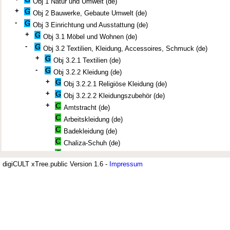
Obj 1 Natur und Umwelt (de)
+
Obj 2 Bauwerke, Gebaute Umwelt (de)
-
Obj 3 Einrichtung und Ausstattung (de)
+
Obj 3.1 Möbel und Wohnen (de)
-
Obj 3.2 Textilien, Kleidung, Accessoires, Schmuck (de)
+
Obj 3.2.1 Textilien (de)
-
Obj 3.2.2 Kleidung (de)
+
Obj 3.2.2.1 Religiöse Kleidung (de)
+
Obj 3.2.2.2 Kleidungszubehör (de)
+
Amtstracht (de)
Arbeitskleidung (de)
Badekleidung (de)
Chaliza-Schuh (de)
Fes (Kopfbedeckung) (de)
digiCULT xTree.public Version 1.6 -
Impressum
Festkleidung (de)
+
Fußbekleidung (de)
Jüdisches Museum Berlin (JMB)
Häftlingskleidung (de)
Haube (de)
+
Der Thesaurus zur deutsch-jüdisch
Hut (de)
Judenhut (de)