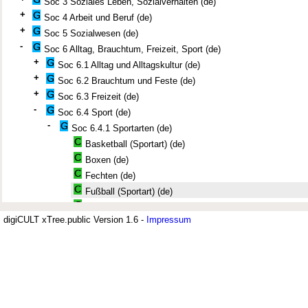
Soc 3 Soziales Leben, Sozialverhalten (de)
+
Soc 4 Arbeit und Beruf (de)
+
Soc 5 Sozialwesen (de)
-
Soc 6 Alltag, Brauchtum, Freizeit, Sport (de)
+
Soc 6.1 Alltag und Alltagskultur (de)
+
Soc 6.2 Brauchtum und Feste (de)
+
Soc 6.3 Freizeit (de)
-
Soc 6.4 Sport (de)
-
Soc 6.4.1 Sportarten (de)
Basketball (Sportart) (de)
Boxen (de)
Fechten (de)
Fußball (Sportart) (de)
Handball (Sportart) (de)
digiCULT xTree.public Version 1.6 -
Impressum
Hockey (de)
Leichtathletik (de)
Jüdisches Museum Berlin (JMB)
Motorsport (de)
Pferdesport (de)
Der Thesaurus zur deutsch-jüdisch
Ringen (de)
Rudern (de)